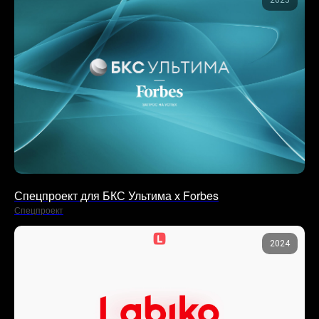
Задайте вопрос в телеграм
Позвоните
Напишите напрямую в
телеграм
,
позвоните
, либо
оставьте заявку, и я сам свяжусь с вами в ближайшее
время, удобным для вас способом
+7
Спецпроект для БКС Ультима х Forbes
Выберите услугу*
Спецпроект
2024
Предпочтительный способ связи*